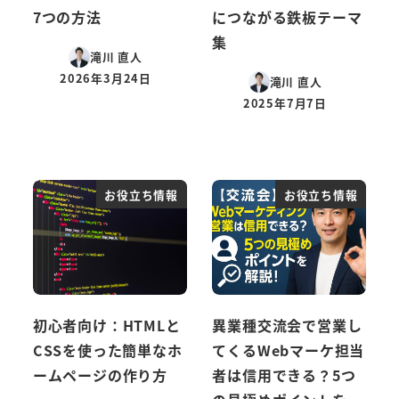
7つの方法
につながる鉄板テーマ
集
滝川 直人
2026年3月24日
滝川 直人
投稿日
2025年7月7日
投稿日
お役立ち情報
お役立ち情報
初心者向け：HTMLと
異業種交流会で営業し
CSSを使った簡単なホ
てくるWebマーケ担当
ームページの作り方
者は信用できる？5つ