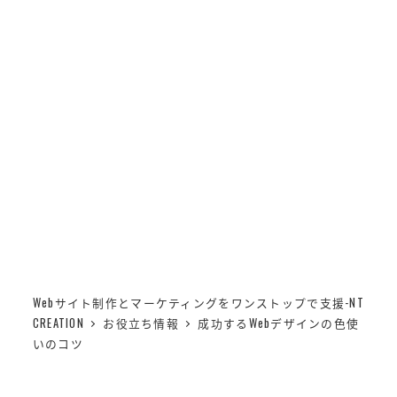
メ
NT CREATION
イ
MENU
ン
コ
成功するWebデザインの
ン
テ
色使いのコツ
ン
ツ
へ
移
動
Webサイト制作とマーケティングをワンストップで支援-NT
CREATION
お役立ち情報
成功するWebデザインの色使
いのコツ