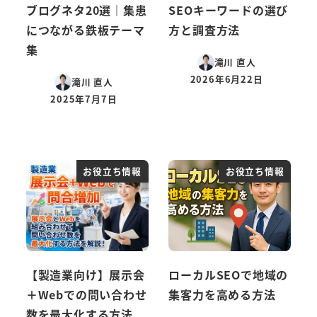
ブログネタ20選｜集患
SEOキーワードの選び
につながる鉄板テーマ
方と調査方法
集
滝川 直人
2026年6月22日
滝川 直人
投稿日
2025年7月7日
投稿日
お役立ち情報
お役立ち情報
【製造業向け】展示会
ローカルSEOで地域の
＋Webでの問い合わせ
集客力を高める方法
数を最大化する方法