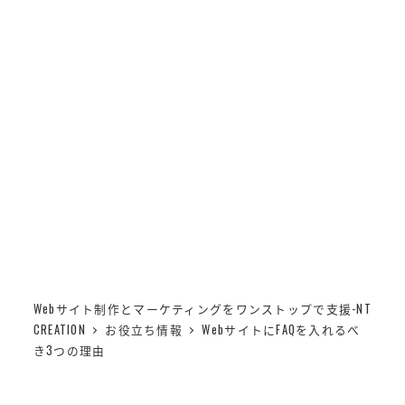
メ
NT CREATION
イ
MENU
ン
コ
WebサイトにFAQを入れる
ン
テ
べき3つの理由
ン
ツ
へ
移
動
Webサイト制作とマーケティングをワンストップで支援-NT
CREATION
お役立ち情報
WebサイトにFAQを入れるべ
き3つの理由