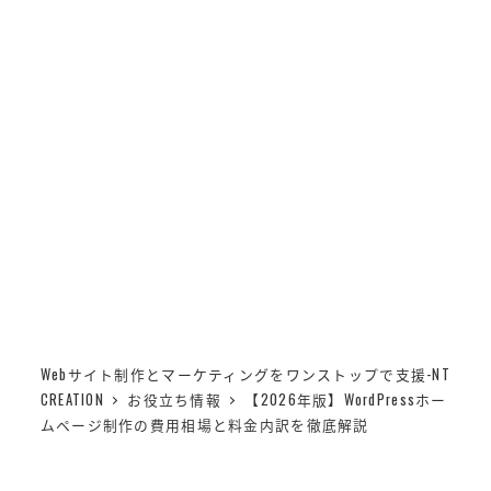
メ
NT CREATION
イ
MENU
ン
【2026年版】WordPress
コ
ホームページ制作の費用
ン
テ
相場と料金内訳を徹底解
ン
ツ
説
へ
移
動
Webサイト制作とマーケティングをワンストップで支援-NT
CREATION
お役立ち情報
【2026年版】WordPressホー
ムページ制作の費用相場と料金内訳を徹底解説