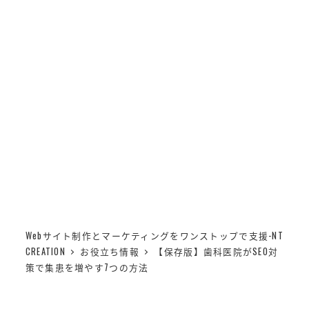
メ
NT CREATION
イ
MENU
ン
【保存版】歯科医院がSEO
コ
ン
対策で集患を増やす7つの
テ
ン
方法
ツ
へ
移
動
Webサイト制作とマーケティングをワンストップで支援-NT
CREATION
お役立ち情報
【保存版】歯科医院がSEO対
策で集患を増やす7つの方法