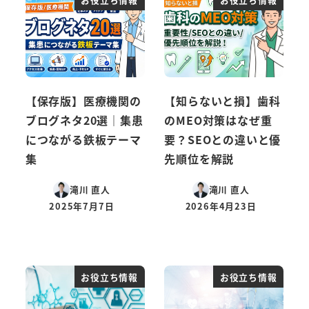
【保存版】医療機関の
【知らないと損】歯科
ブログネタ20選｜集患
のMEO対策はなぜ重
につながる鉄板テーマ
要？SEOとの違いと優
集
先順位を解説
滝川 直人
滝川 直人
2025年7月7日
2026年4月23日
投稿日
投稿日
お役立ち情報
お役立ち情報