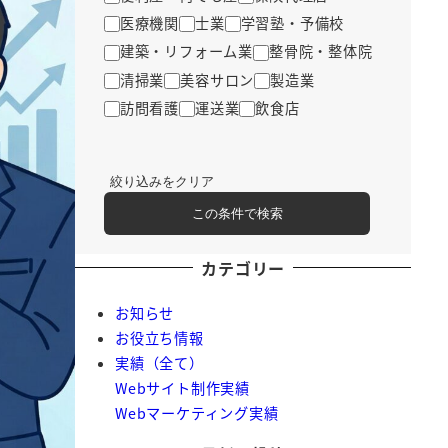
医療機関
士業
学習塾・予備校
建築・リフォーム業
整骨院・整体院
清掃業
美容サロン
製造業
訪問看護
運送業
飲食店
絞り込みをクリア
この条件で検索
カテゴリー
お知らせ
お役立ち情報
実績（全て）
Webサイト制作実績
Webマーケティング実績