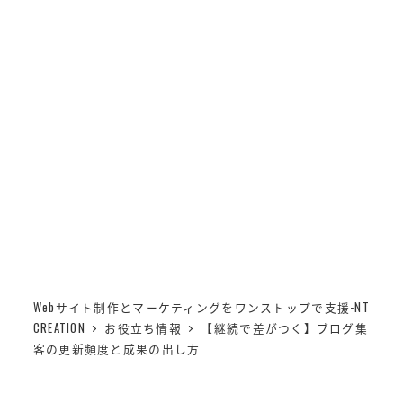
メ
NT CREATION
イ
MENU
ン
【継続で差がつく】ブロ
コ
ン
グ集客の更新頻度と成果
テ
ン
の出し方
ツ
へ
移
動
Webサイト制作とマーケティングをワンストップで支援-NT
CREATION
お役立ち情報
【継続で差がつく】ブログ集
客の更新頻度と成果の出し方