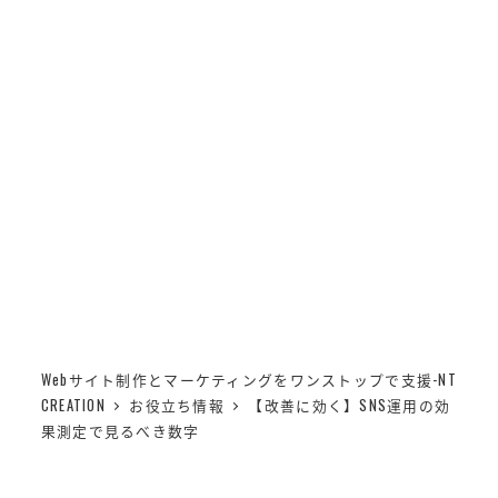
メ
NT CREATION
イ
MENU
ン
コ
【改善に効く】SNS運用の
ン
テ
効果測定で見るべき数字
ン
ツ
へ
移
動
Webサイト制作とマーケティングをワンストップで支援-NT
CREATION
お役立ち情報
【改善に効く】SNS運用の効
果測定で見るべき数字