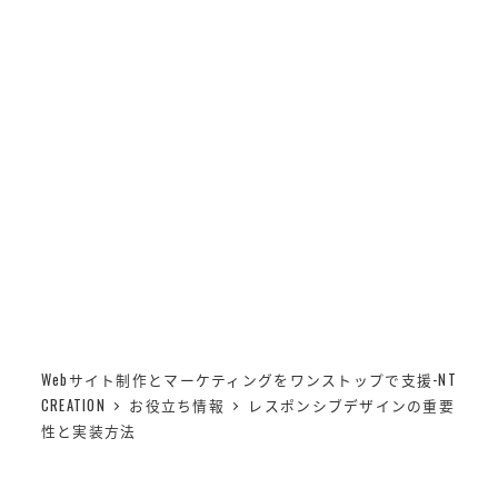
メ
NT CREATION
イ
MENU
ン
コ
レスポンシブデザインの
ン
テ
重要性と実装方法
ン
ツ
へ
移
動
Webサイト制作とマーケティングをワンストップで支援-NT
CREATION
お役立ち情報
レスポンシブデザインの重要
性と実装方法