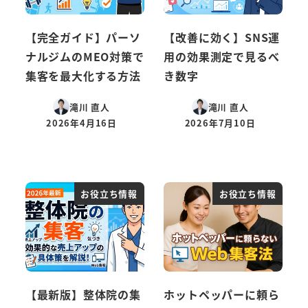
【完全ガイド】パーソ
【改善に効く】SNS運
ナルジムのMEO対策で
用の効果測定で見るべ
集客を最大化する方法
き数字
滝川 直人
滝川 直人
2026年4月16日
2026年7月10日
投稿日
投稿日
お役立ち情報
お役立ち情報
【最新版】整体院の集
ホットペッパーに頼ら