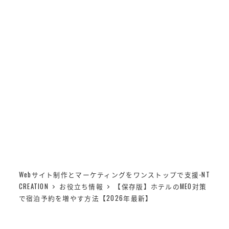
メ
NT CREATION
イ
MENU
ン
【保存版】ホテルのMEO
コ
ン
対策で宿泊予約を増やす
テ
ン
方法【2026年最新】
ツ
へ
移
動
Webサイト制作とマーケティングをワンストップで支援-NT
CREATION
お役立ち情報
【保存版】ホテルのMEO対策
で宿泊予約を増やす方法【2026年最新】