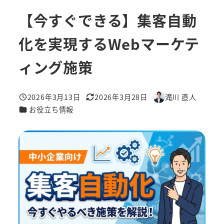
【今すぐできる】集客自動
化を実現するWebマーケテ
ィング施策
2026年3月13日
2026年3月28日
滝川 直人
投稿日
更新日
著
カテゴリー
お役立ち情報
者