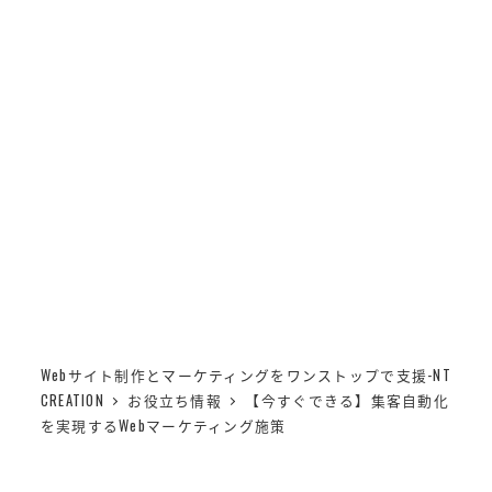
メ
NT CREATION
イ
MENU
ン
【今すぐできる】集客自
コ
ン
動化を実現するWebマー
テ
ン
ケティング施策
ツ
へ
移
動
Webサイト制作とマーケティングをワンストップで支援-NT
CREATION
お役立ち情報
【今すぐできる】集客自動化
を実現するWebマーケティング施策