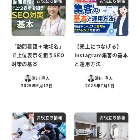
お役立ち情報
お役立ち情報
「訪問看護＋地域名」
【売上につなげる】
で上位表示を狙うSEO
Instagram集客の基本
対策の基本
と運用方法
滝川 直人
滝川 直人
2025年6月12日
2026年7月1日
投稿日
投稿日
お役立ち情報
お役立ち情報